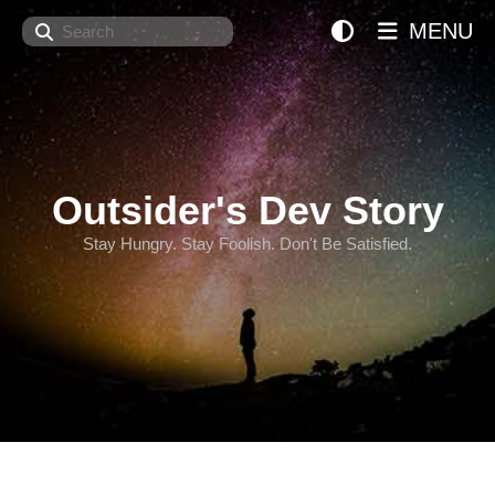
Search
MENU
Outsider's Dev Story
Stay Hungry. Stay Foolish. Don't Be Satisfied.