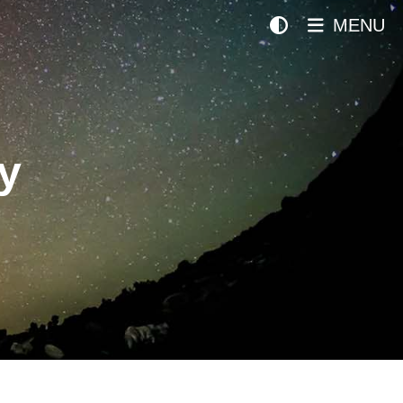
MENU
y