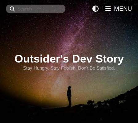
Search
MENU
Outsider's Dev Story
Stay Hungry. Stay Foolish. Don't Be Satisfied.