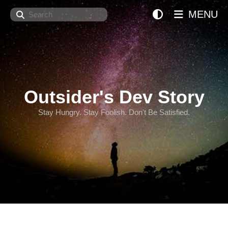
Search
MENU
Outsider's Dev Story
Stay Hungry. Stay Foolish. Don't Be Satisfied.