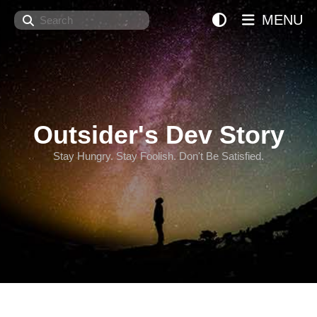
Search
MENU
Outsider's Dev Story
Stay Hungry. Stay Foolish. Don't Be Satisfied.