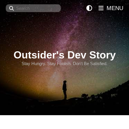
Search
MENU
Outsider's Dev Story
Stay Hungry. Stay Foolish. Don't Be Satisfied.