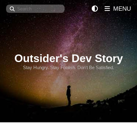
Search
MENU
Outsider's Dev Story
Stay Hungry. Stay Foolish. Don't Be Satisfied.