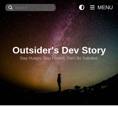
Search
MENU
Outsider's Dev Story
Stay Hungry. Stay Foolish. Don't Be Satisfied.