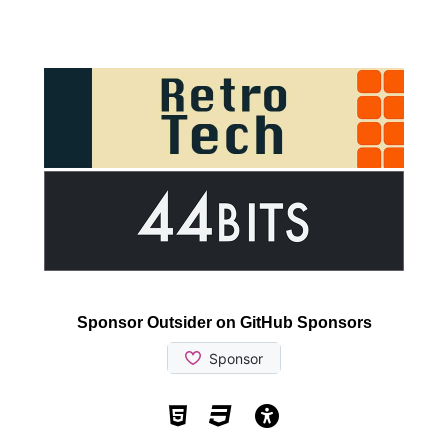
Sponsor Outsider on GitHub Sponsors
Valid HTML5
Valid CSS
WCAG 2.1 AA t