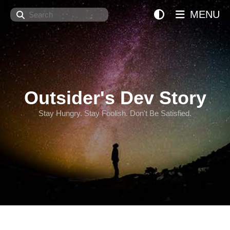
Search
MENU
Outsider's Dev Story
Stay Hungry. Stay Foolish. Don't Be Satisfied.