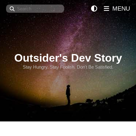
Search
MENU
Outsider's Dev Story
Stay Hungry. Stay Foolish. Don't Be Satisfied.