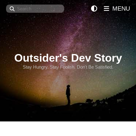
Search
MENU
Outsider's Dev Story
Stay Hungry. Stay Foolish. Don't Be Satisfied.