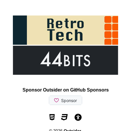
Sponsor Outsider on GitHub Sponsors
Valid HTML5
Valid CSS
WCAG 2.1 AA t
© 2026
Outsider
.