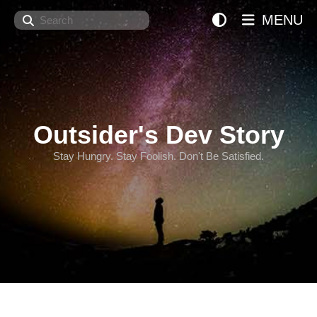
Search
MENU
Outsider's Dev Story
Stay Hungry. Stay Foolish. Don't Be Satisfied.