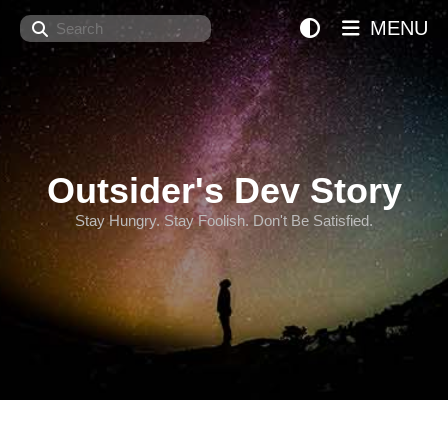
Search
MENU
Outsider's Dev Story
Stay Hungry. Stay Foolish. Don't Be Satisfied.