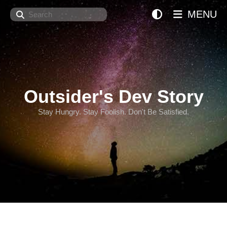
Search
MENU
Outsider's Dev Story
Stay Hungry. Stay Foolish. Don't Be Satisfied.