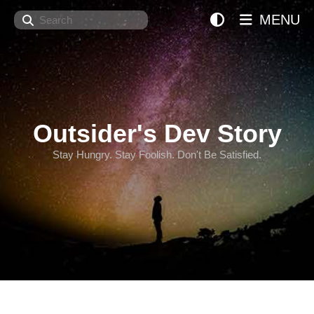
Search
MENU
Outsider's Dev Story
Stay Hungry. Stay Foolish. Don't Be Satisfied.