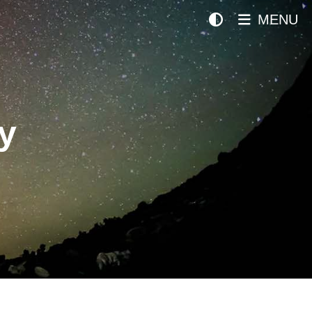
MENU
y