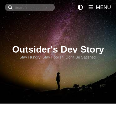
Search
MENU
Outsider's Dev Story
Stay Hungry. Stay Foolish. Don't Be Satisfied.