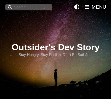
Search
MENU
Outsider's Dev Story
Stay Hungry. Stay Foolish. Don't Be Satisfied.