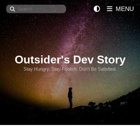
Search
MENU
Outsider's Dev Story
Stay Hungry. Stay Foolish. Don't Be Satisfied.