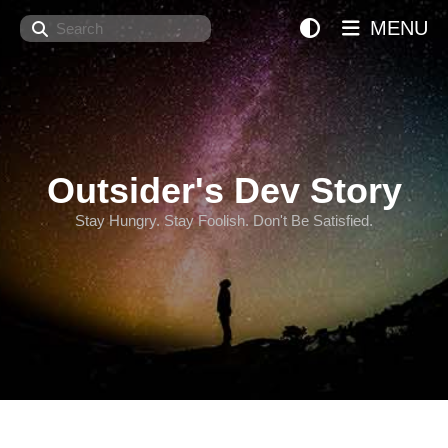
Search
MENU
Outsider's Dev Story
Stay Hungry. Stay Foolish. Don't Be Satisfied.