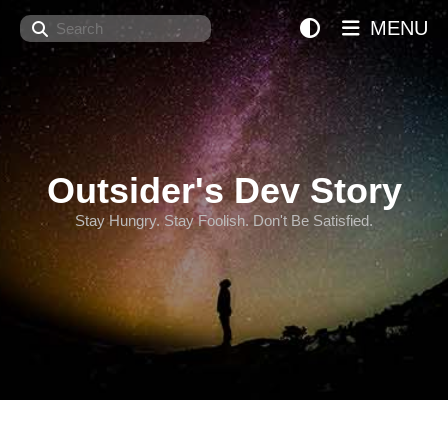
Search
MENU
Outsider's Dev Story
Stay Hungry. Stay Foolish. Don't Be Satisfied.