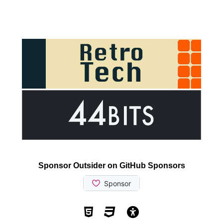
Sponsor Outsider on GitHub Sponsors
Valid HTML5
Valid CSS
WCAG 2.1 AA t