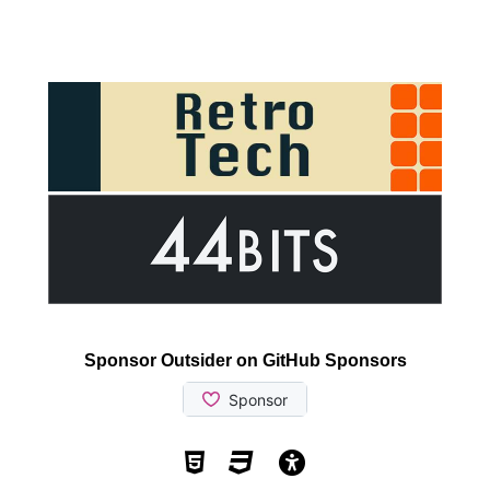
Sponsor Outsider on GitHub Sponsors
Valid HTML5
Valid CSS
WCAG 2.1 AA t