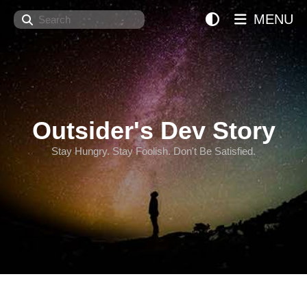
Search
MENU
Outsider's Dev Story
Stay Hungry. Stay Foolish. Don't Be Satisfied.