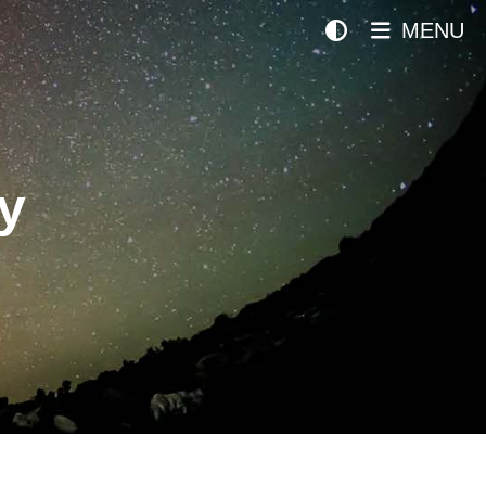
MENU
y