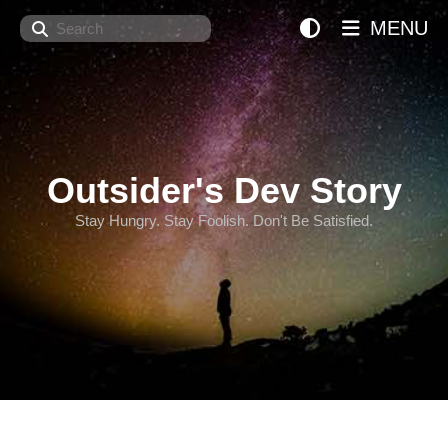
Search
MENU
Outsider's Dev Story
Stay Hungry. Stay Foolish. Don't Be Satisfied.