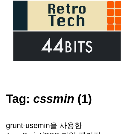
Tag:
cssmin
(1)
grunt-usemin을 사용한