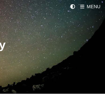
MENU
y