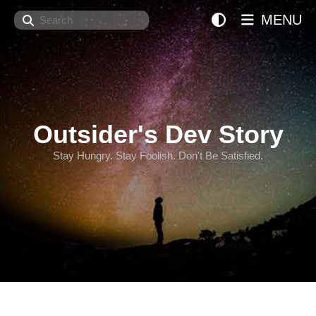
Search
MENU
Outsider's Dev Story
Stay Hungry. Stay Foolish. Don't Be Satisfied.