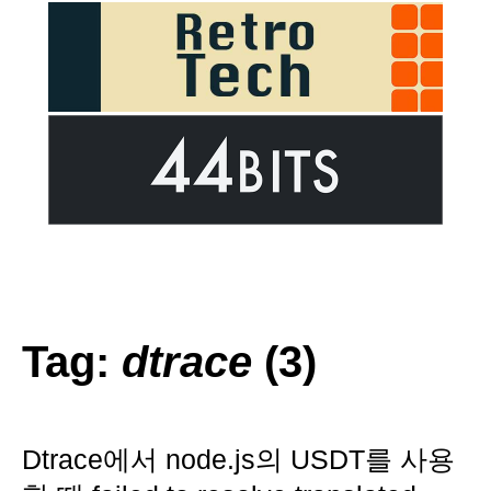
Tag:
dtrace
(3)
Dtrace에서 node.js의 USDT를 사용