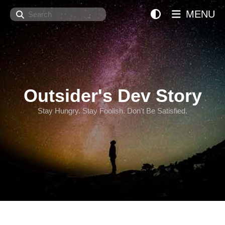
Search
MENU
Outsider's Dev Story
Stay Hungry. Stay Foolish. Don't Be Satisfied.