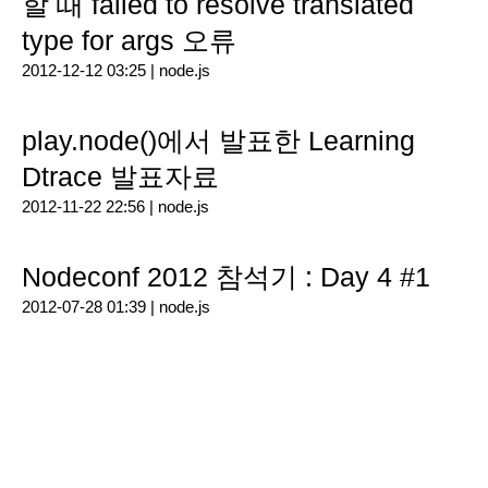
할 때 failed to resolve translated
type for args 오류
2012-12-12 03:25 |
node.js
play.node()에서 발표한 Learning
Dtrace 발표자료
2012-11-22 22:56 |
node.js
Nodeconf 2012 참석기 : Day 4 #1
2012-07-28 01:39 |
node.js