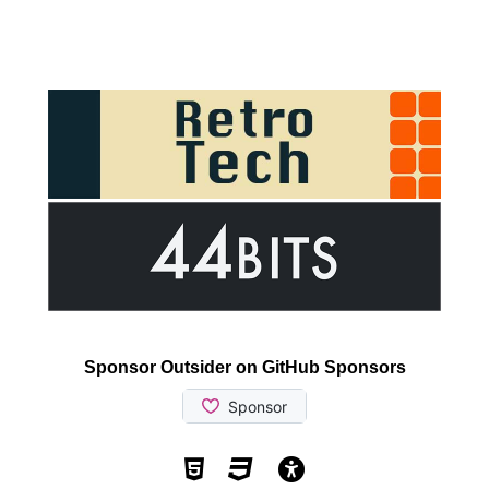
Sponsor Outsider on GitHub Sponsors
Valid HTML5
Valid CSS
WCAG 2.1 AA t