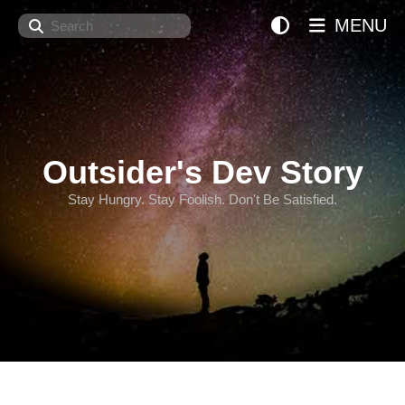
Search
MENU
Outsider's Dev Story
Stay Hungry. Stay Foolish. Don't Be Satisfied.