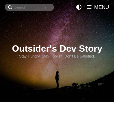
Search
MENU
Outsider's Dev Story
Stay Hungry. Stay Foolish. Don't Be Satisfied.