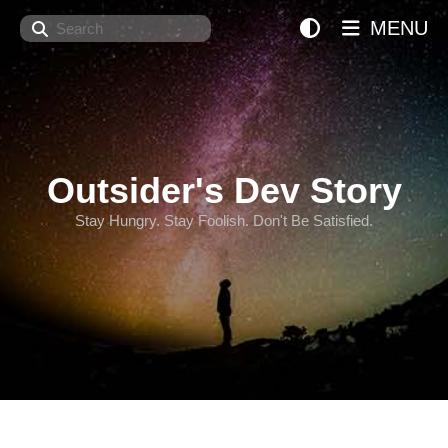
Search
MENU
Outsider's Dev Story
Stay Hungry. Stay Foolish. Don't Be Satisfied.