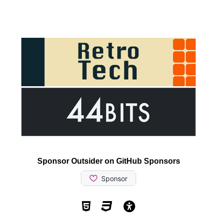
Sponsor Outsider on GitHub Sponsors
Valid HTML5
Valid CSS
WCAG 2.1 AA t