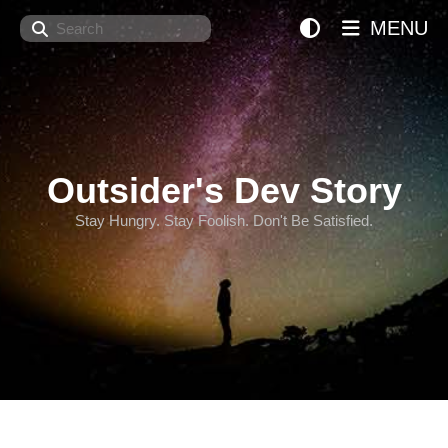
Search
MENU
Outsider's Dev Story
Stay Hungry. Stay Foolish. Don't Be Satisfied.