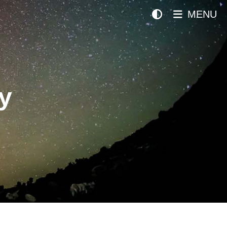
MENU
y