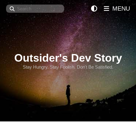
Search
MENU
Outsider's Dev Story
Stay Hungry. Stay Foolish. Don't Be Satisfied.