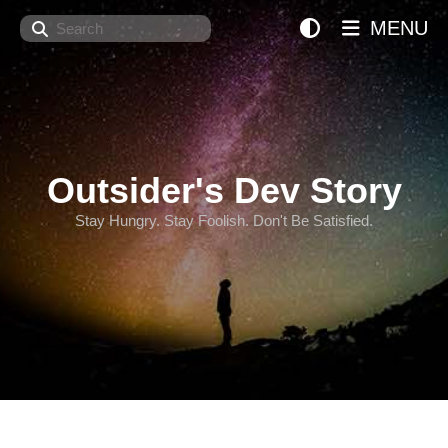
Search
MENU
Outsider's Dev Story
Stay Hungry. Stay Foolish. Don't Be Satisfied.