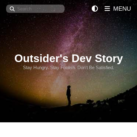
Search
MENU
Outsider's Dev Story
Stay Hungry. Stay Foolish. Don't Be Satisfied.