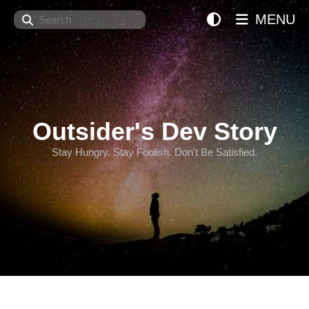
Search
MENU
Outsider's Dev Story
Stay Hungry. Stay Foolish. Don't Be Satisfied.