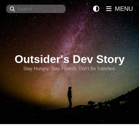
Search
MENU
Outsider's Dev Story
Stay Hungry. Stay Foolish. Don't Be Satisfied.