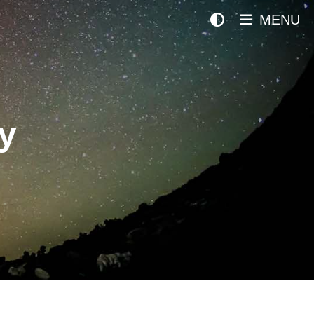
MENU
y