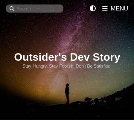
Search
MENU
Outsider's Dev Story
Stay Hungry. Stay Foolish. Don't Be Satisfied.