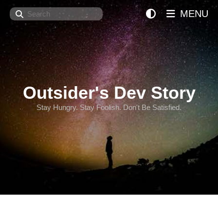
Search
MENU
Outsider's Dev Story
Stay Hungry. Stay Foolish. Don't Be Satisfied.