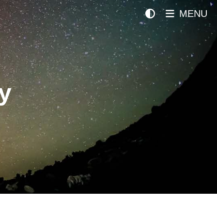
MENU
y