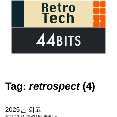
Tag:
retrospect
(4)
2025년 회고
2025-12-31 23:42 |
BlaBlaBla~