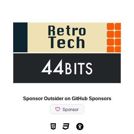
Sponsor Outsider on GitHub Sponsors
Valid HTML5
Valid CSS
WCAG 2.1 AA t