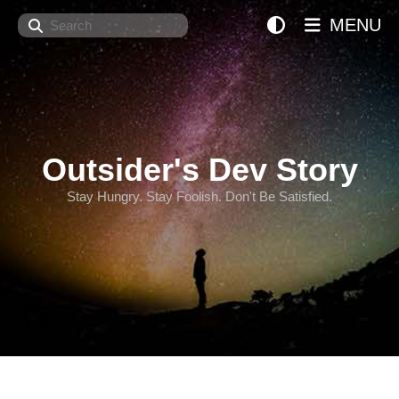
Search
MENU
Outsider's Dev Story
Stay Hungry. Stay Foolish. Don't Be Satisfied.