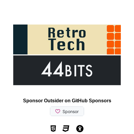
Sponsor Outsider on GitHub Sponsors
Valid HTML5
Valid CSS
WCAG 2.1 AA t