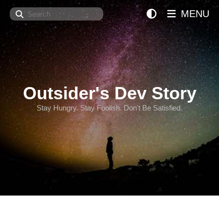
Search
MENU
Outsider's Dev Story
Stay Hungry. Stay Foolish. Don't Be Satisfied.