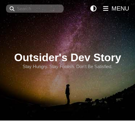
Search
MENU
Outsider's Dev Story
Stay Hungry. Stay Foolish. Don't Be Satisfied.