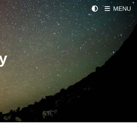
MENU
y