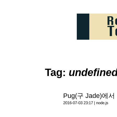
Tag:
undefine
Pug(구 Jade)에서
2016-07-03 23:17 |
node.js