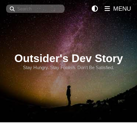
Search
MENU
Outsider's Dev Story
Stay Hungry. Stay Foolish. Don't Be Satisfied.