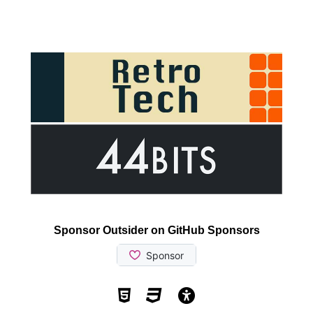
Sponsor Outsider on GitHub Sponsors
Valid HTML5
Valid CSS
WCAG 2.1 AA t