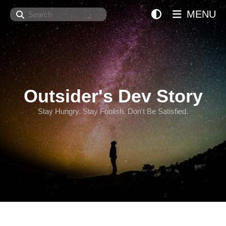
Search
MENU
Outsider's Dev Story
Stay Hungry. Stay Foolish. Don't Be Satisfied.