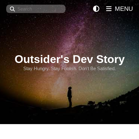
Search
MENU
Outsider's Dev Story
Stay Hungry. Stay Foolish. Don't Be Satisfied.