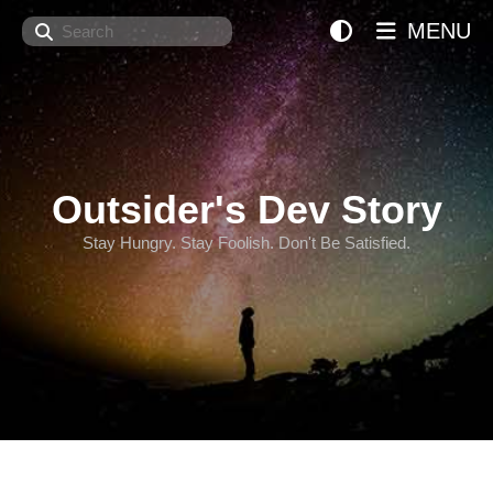
Search
MENU
Outsider's Dev Story
Stay Hungry. Stay Foolish. Don't Be Satisfied.