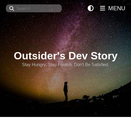
Search
MENU
Outsider's Dev Story
Stay Hungry. Stay Foolish. Don't Be Satisfied.